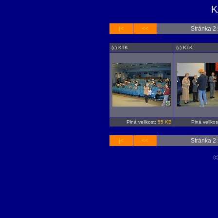
K
|<
<<
Stránka 2 
(c) KTK
(c) KTK
Plná velikost:
55 KB
Plná velikos
|<
<<
Stránka 2 
(c