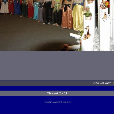
Plná velikost:
8
Obrázek 2 z 11
(c) mhf (www.mhfilm.cz)