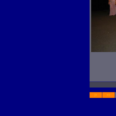
|<
<<