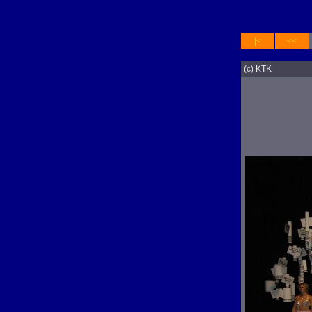
|<
<<
(c) KTK