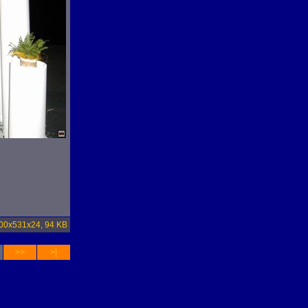
00x531x24, 94 KB
>>
>|