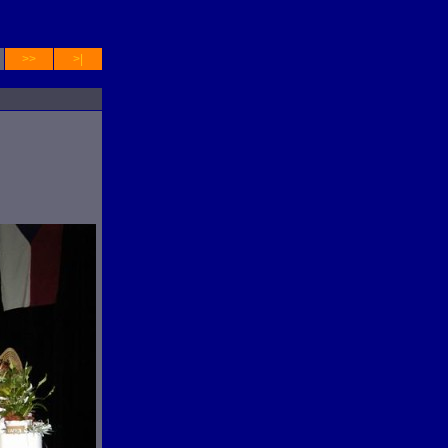
>>
>|